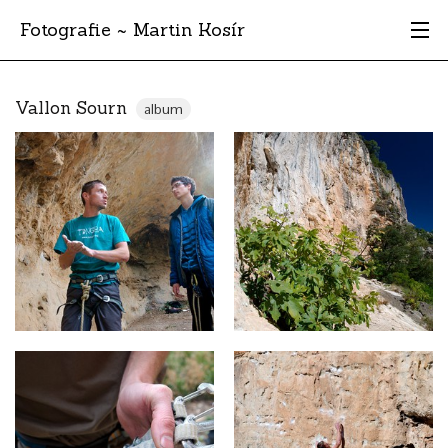
Fotografie ~ Martin Kosír
Moje obľúbené
Vallon Sourn
album
Albumy
Miesta
Archív
Vyhľadávanie