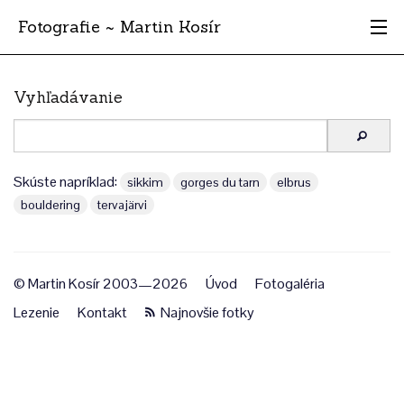
Fotografie ~ Martin Kosír
Moje obľúbené
Vyhľadávanie
Albumy
Miesta
Skúste napríklad:
sikkim
gorges du tarn
elbrus
bouldering
tervajärvi
Archív
Vyhľadávanie
© Martin Kosír 2003—2026
Úvod
Fotogaléria
Lezenie
Kontakt
Najnovšie fotky