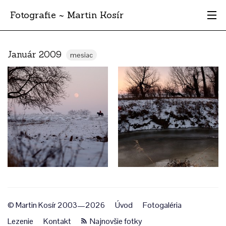
Fotografie ~ Martin Kosír
Moje obľúbené
Január 2009
mesiac
Albumy
Miesta
Archív
Vyhľadávanie
© Martin Kosír 2003—2026
Úvod
Fotogaléria
Lezenie
Kontakt
Najnovšie fotky