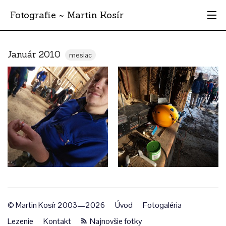
Fotografie ~ Martin Kosír
Moje obľúbené
Január 2010
mesiac
Albumy
Miesta
Archív
Vyhľadávanie
© Martin Kosír 2003—2026
Úvod
Fotogaléria
Lezenie
Kontakt
Najnovšie fotky