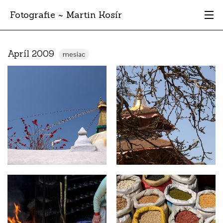
Fotografie ~ Martin Kosír
Moje obľúbené
Apríl 2009
mesiac
Albumy
Miesta
Archív
Vyhľadávanie