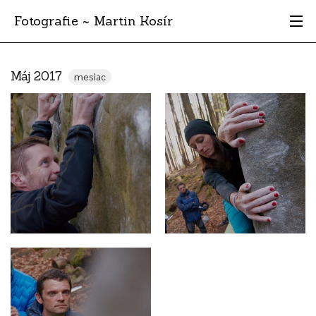
Fotografie ~ Martin Kosír
Moje obľúbené
Máj 2017
mesiac
Albumy
Miesta
Archív
Vyhľadávanie