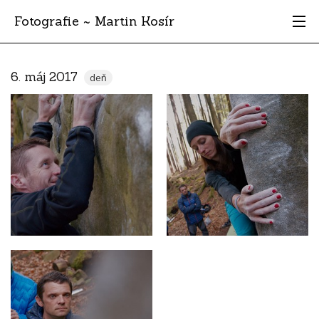
Fotografie ~ Martin Kosír
Moje obľúbené
6. máj 2017
deň
Albumy
Miesta
Archív
Vyhľadávanie