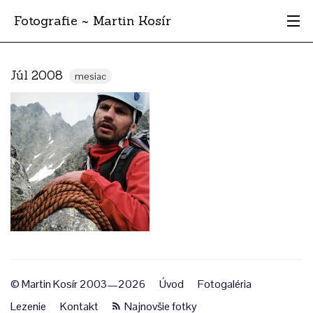
Fotografie ~ Martin Kosír
Moje obľúbené
Júl 2008
mesiac
Albumy
Miesta
Archív
Vyhľadávanie
© Martin Kosír 2003—2026
Úvod
Fotogaléria
Lezenie
Kontakt
Najnovšie fotky