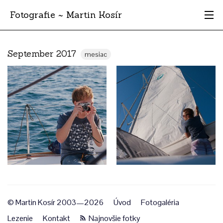
Fotografie ~ Martin Kosír
Moje obľúbené
September 2017
mesiac
Albumy
Miesta
Archív
Vyhľadávanie
© Martin Kosír 2003—2026
Úvod
Fotogaléria
Lezenie
Kontakt
Najnovšie fotky