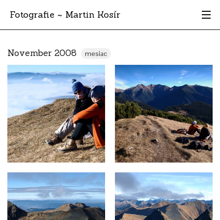
Fotografie ~ Martin Kosír
Moje obľúbené
November 2008
mesiac
Albumy
Miesta
Archív
Vyhľadávanie