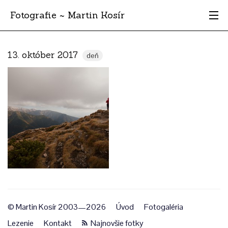
Fotografie ~ Martin Kosír
Moje obľúbené
13. október 2017
deň
Albumy
Miesta
Archív
Vyhľadávanie
© Martin Kosír 2003—2026
Úvod
Fotogaléria
Lezenie
Kontakt
Najnovšie fotky