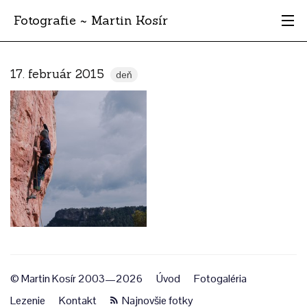
Fotografie ~ Martin Kosír
Moje obľúbené
17. február 2015
deň
Albumy
Miesta
Archív
Vyhľadávanie
© Martin Kosír 2003—2026
Úvod
Fotogaléria
Lezenie
Kontakt
Najnovšie fotky