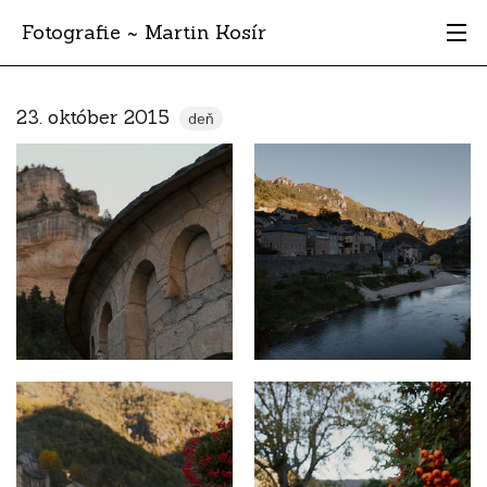
Fotografie ~ Martin Kosír
Moje obľúbené
23. október 2015
deň
Albumy
Miesta
Archív
Vyhľadávanie