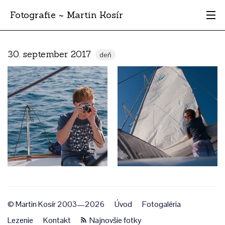
Fotografie ~ Martin Kosír
Moje obľúbené
30. september 2017
deň
Albumy
Miesta
Archív
Vyhľadávanie
© Martin Kosír 2003—2026
Úvod
Fotogaléria
Lezenie
Kontakt
Najnovšie fotky