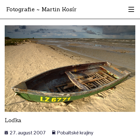
Fotografie ~ Martin Kosír
Moje obľúbené
Albumy
Miesta
Archív
Vyhľadávanie
Loďka
27. august 2007
Pobaltské krajiny