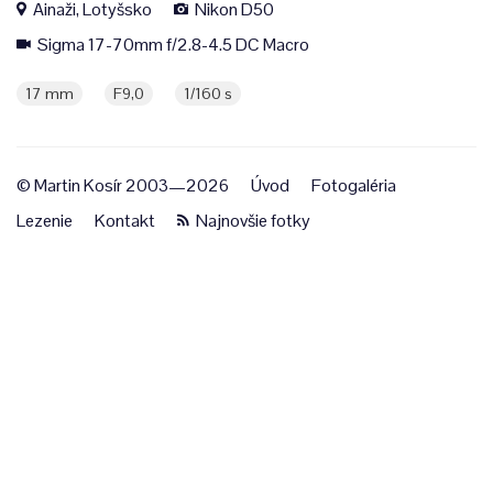
Ainaži, Lotyšsko
Nikon D50
Sigma 17-70mm f/2.8-4.5 DC Macro
17 mm
F9,0
1/160 s
© Martin Kosír 2003—2026
Úvod
Fotogaléria
Lezenie
Kontakt
Najnovšie fotky