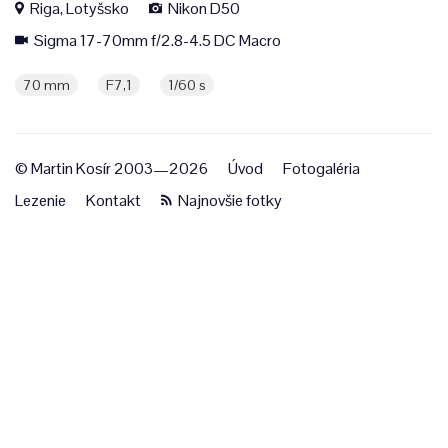
Riga, Lotyšsko
Nikon D50
Sigma 17-70mm f/2.8-4.5 DC Macro
70 mm
F7,1
1/60 s
© Martin Kosír 2003—2026
Úvod
Fotogaléria
Lezenie
Kontakt
Najnovšie fotky