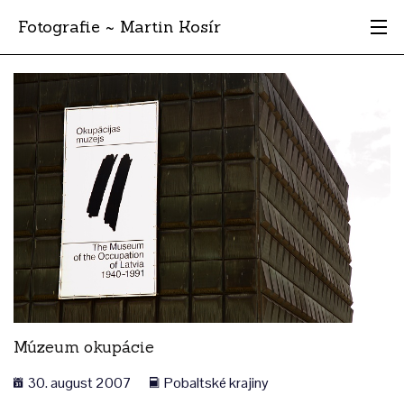
Fotografie ~ Martin Kosír
Moje obľúbené
Albumy
Miesta
Archív
Vyhľadávanie
Múzeum okupácie
30. august 2007
Pobaltské krajiny