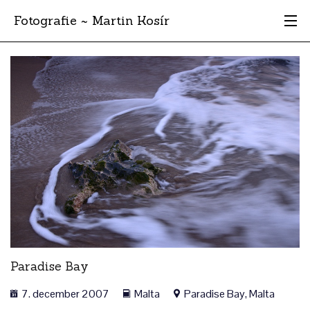
Fotografie ~ Martin Kosír
Moje obľúbené
Albumy
Miesta
Archív
Vyhľadávanie
Paradise Bay
7. december 2007
Malta
Paradise Bay, Malta