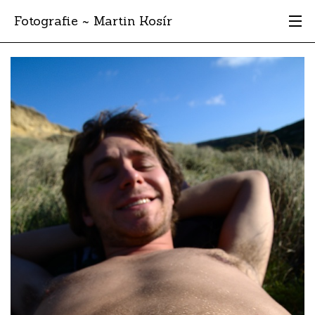
Fotografie ~ Martin Kosír
Moje obľúbené
Albumy
Miesta
Archív
Vyhľadávanie