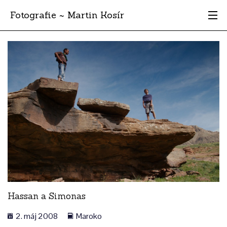
Fotografie ~ Martin Kosír
Moje obľúbené
Albumy
Miesta
Archív
Vyhľadávanie
Hassan a Simonas
2. máj 2008
Maroko