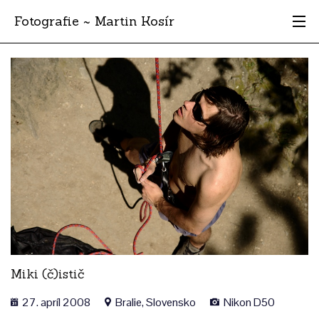
Fotografie ~ Martin Kosír
Moje obľúbené
Albumy
Miesta
Archív
Vyhľadávanie
Miki (č)istič
27. apríl 2008
Bralie, Slovensko
Nikon D50