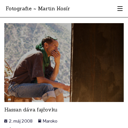
Fotografie ~ Martin Kosír
Moje obľúbené
Albumy
Miesta
Archív
Vyhľadávanie
Hassan dáva fajčovku
2. máj 2008
Maroko