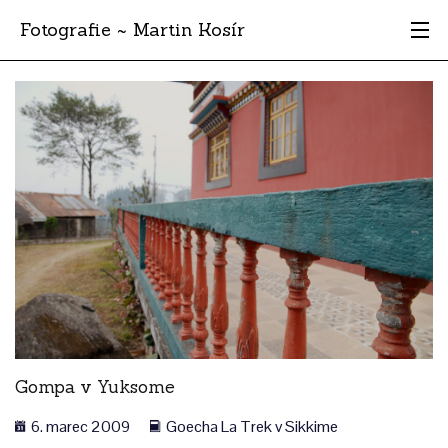
Fotografie ~ Martin Kosír
Moje obľúbené
Albumy
Miesta
Archív
Vyhľadávanie
Gompa v Yuksome
6. marec 2009
Goecha La Trek v Sikkime