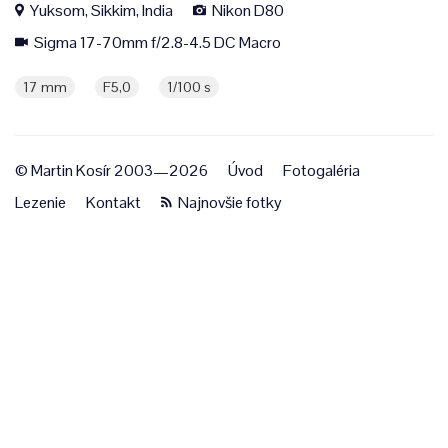
Yuksom, Sikkim, India
Nikon D80
Sigma 17-70mm f/2.8-4.5 DC Macro
17 mm
F5,0
1/100 s
© Martin Kosír 2003—2026
Úvod
Fotogaléria
Lezenie
Kontakt
Najnovšie fotky