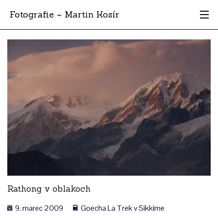
Fotografie ~ Martin Kosír
Moje obľúbené
Albumy
Miesta
Archív
Vyhľadávanie
Rathong v oblakoch
9. marec 2009
Goecha La Trek v Sikkime