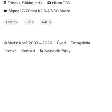
Tshoka, Sikkim, India
Nikon D80
Sigma 17-70mm f/2.8-4.5 DC Macro
17 mm
F8,0
1/40 s
© Martin Kosír 2003—2026
Úvod
Fotogaléria
Lezenie
Kontakt
Najnovšie fotky