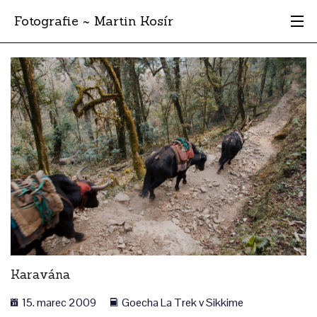
Fotografie ~ Martin Kosír
Moje obľúbené
Albumy
Miesta
Archív
Vyhľadávanie
Karavána
15. marec 2009
Goecha La Trek v Sikkime