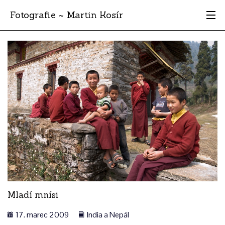
Fotografie ~ Martin Kosír
Moje obľúbené
Albumy
Miesta
Archív
Vyhľadávanie
Mladí mnísi
17. marec 2009
India a Nepál