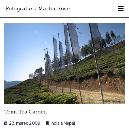
Fotografie ~ Martin Kosír
Moje obľúbené
Albumy
Miesta
Archív
Vyhľadávanie
Temi Tea Garden
23. marec 2009
India a Nepál