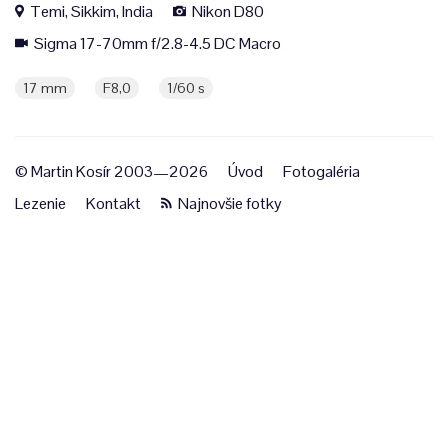
Temi, Sikkim, India
Nikon D80
Sigma 17-70mm f/2.8-4.5 DC Macro
17 mm
F8,0
1/60 s
© Martin Kosír 2003—2026
Úvod
Fotogaléria
Lezenie
Kontakt
Najnovšie fotky