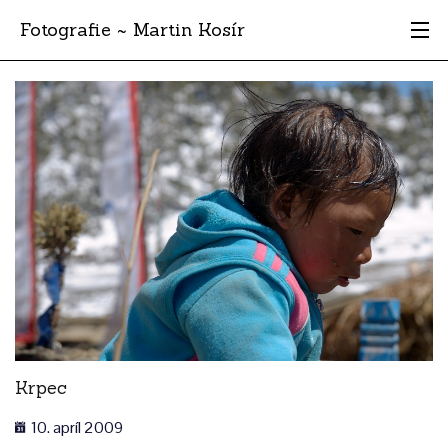
Fotografie ~ Martin Kosír
Moje obľúbené
Albumy
Miesta
Archív
Vyhľadávanie
Krpec
10. apríl 2009