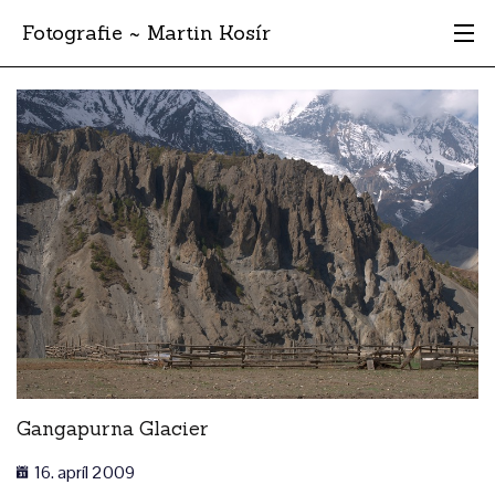
Fotografie ~ Martin Kosír
Moje obľúbené
Albumy
Miesta
Archív
Vyhľadávanie
Gangapurna Glacier
16. apríl 2009