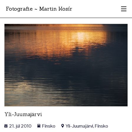
Fotografie ~ Martin Kosír
Moje obľúbené
Albumy
Miesta
Archív
Vyhľadávanie
Yli-Juumajärvi
21. júl 2010
Fínsko
Yli-Juumajärvi, Fínsko