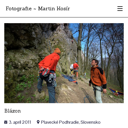
Fotografie ~ Martin Kosír
Moje obľúbené
Albumy
Miesta
Archív
Vyhľadávanie
Blázon
3. apríl 2011
Plavecké Podhradie, Slovensko