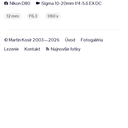
Nikon D80
Sigma 10-20mm f/4-5.6 EX DC
12 mm
F6,3
1/60 s
© Martin Kosír 2003—2026
Úvod
Fotogaléria
Lezenie
Kontakt
Najnovšie fotky