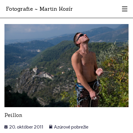
Fotografie ~ Martin Kosír
Moje obľúbené
Albumy
Miesta
Archív
Vyhľadávanie
Peillon
20. október 2011
Azúrové pobrežie