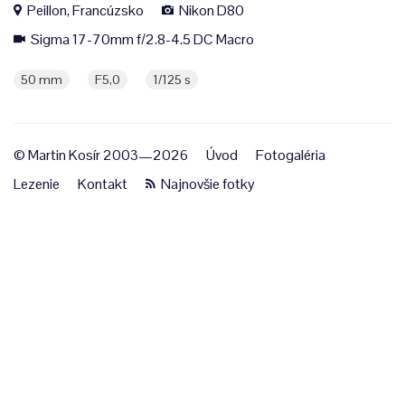
Peillon, Francúzsko
Nikon D80
Sigma 17-70mm f/2.8-4.5 DC Macro
50 mm
F5,0
1/125 s
© Martin Kosír 2003—2026
Úvod
Fotogaléria
Lezenie
Kontakt
Najnovšie fotky