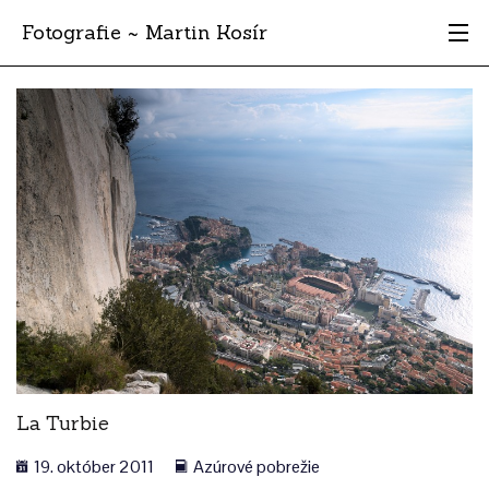
Fotografie ~ Martin Kosír
Moje obľúbené
Albumy
Miesta
Archív
Vyhľadávanie
La Turbie
19. október 2011
Azúrové pobrežie