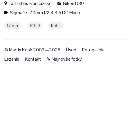
La Turbie, Francúzsko
Nikon D80
Sigma 17-70mm f/2.8-4.5 DC Macro
17 mm
F10,0
1/60 s
© Martin Kosír 2003—2026
Úvod
Fotogaléria
Lezenie
Kontakt
Najnovšie fotky