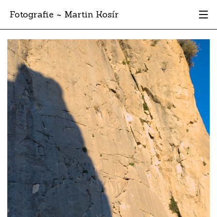
Fotografie ~ Martin Kosír
Moje obľúbené
Albumy
Miesta
Archív
Vyhľadávanie