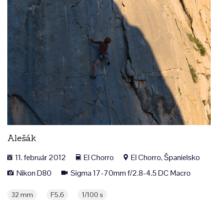
Alešák
11. február 2012
El Chorro
El Chorro, Španielsko
Nikon D80
Sigma 17-70mm f/2.8-4.5 DC Macro
32 mm
F5,6
1/100 s