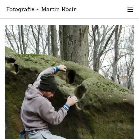
Fotografie ~ Martin Kosír
Moje obľúbené
Albumy
Miesta
Archív
Vyhľadávanie