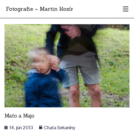
Fotografie ~ Martin Kosír
Moje obľúbené
Albumy
Miesta
Archív
Vyhľadávanie
Maťo a Majo
14. jún 2013
Chata Sekaniny