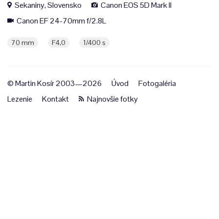
Sekaniny, Slovensko
Canon EOS 5D Mark II
Canon EF 24-70mm f/2.8L
70 mm
F4,0
1/400 s
© Martin Kosír 2003—2026
Úvod
Fotogaléria
Lezenie
Kontakt
Najnovšie fotky