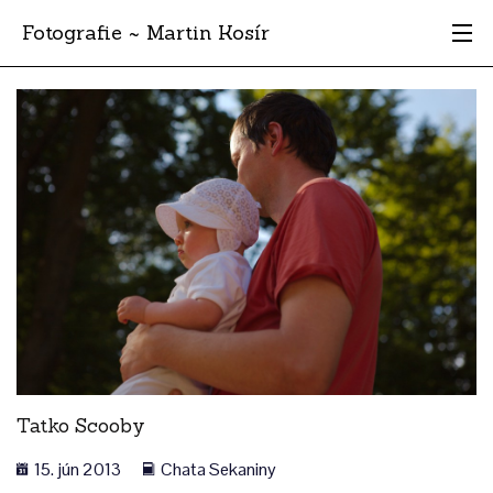
Fotografie ~ Martin Kosír
Moje obľúbené
Albumy
Miesta
Archív
Vyhľadávanie
Tatko Scooby
15. jún 2013
Chata Sekaniny