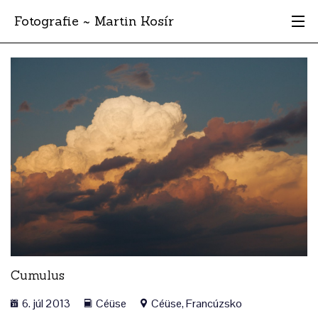
Fotografie ~ Martin Kosír
Moje obľúbené
Albumy
Miesta
Archív
Vyhľadávanie
Cumulus
6. júl 2013
Céüse
Céüse, Francúzsko