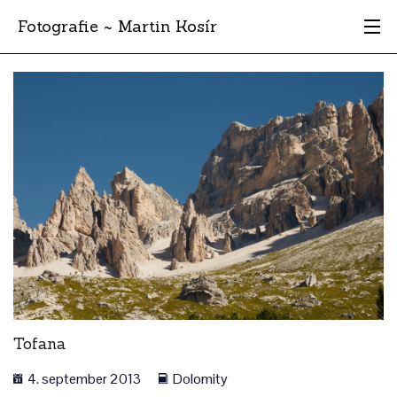
Fotografie ~ Martin Kosír
Moje obľúbené
Albumy
Miesta
Archív
Vyhľadávanie
Tofana
4. september 2013
Dolomity