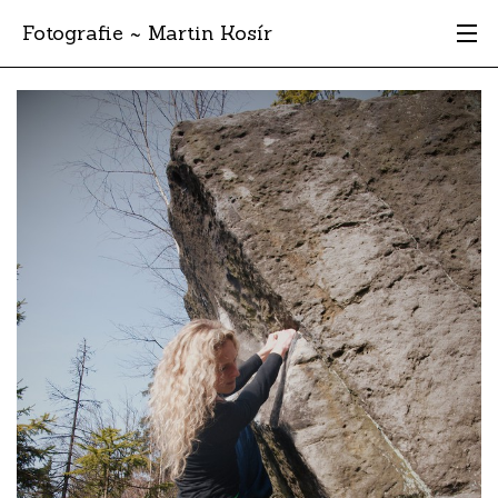
Fotografie ~ Martin Kosír
Moje obľúbené
Albumy
Miesta
Archív
Vyhľadávanie