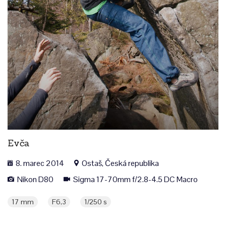
Evča
8. marec 2014
Ostaš, Česká republika
Nikon D80
Sigma 17-70mm f/2.8-4.5 DC Macro
17 mm
F6,3
1/250 s