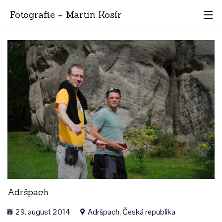
Fotografie ~ Martin Kosír
Moje obľúbené
Albumy
Miesta
Archív
Vyhľadávanie
Adršpach
29. august 2014
Adršpach, Česká republika