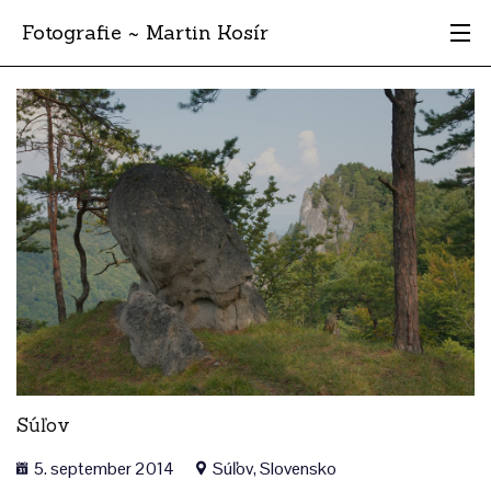
Fotografie ~ Martin Kosír
Moje obľúbené
Albumy
Miesta
Archív
Vyhľadávanie
Súľov
5. september 2014
Súľov, Slovensko