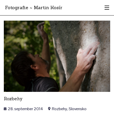
Fotografie ~ Martin Kosír
Moje obľúbené
Albumy
Miesta
Archív
Vyhľadávanie
Rozbehy
28. september 2014
Rozbehy, Slovensko