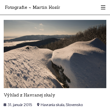
Fotografie ~ Martin Kosír
Moje obľúbené
Albumy
Miesta
Archív
Vyhľadávanie
Výhľad z Havranej skaly
31. január 2015
Havrania skala, Slovensko