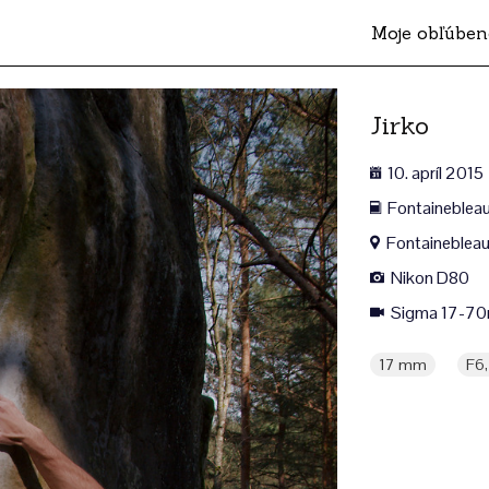
Moje obľúben
Jirko
10. apríl 2015
Fontaineblea
Fontainebleau
Nikon D80
Sigma 17-70
17 mm
F6,