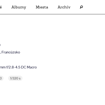
é
Albumy
Miesta
Archív
u
, Francúzsko
mm f/2.8-4.5 DC Macro
3
1/320 s