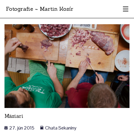
Fotografie ~ Martin Kosír
Moje obľúbené
Albumy
Miesta
Archív
Vyhľadávanie
Mäsiari
27. jún 2015
Chata Sekaniny