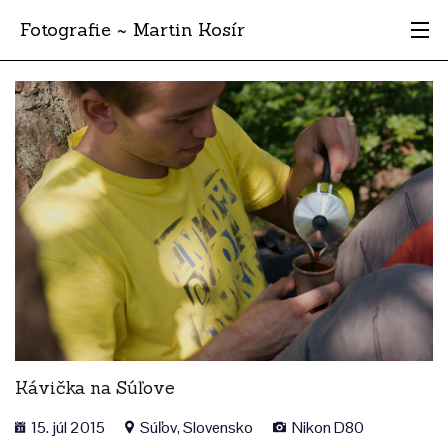
Fotografie ~ Martin Kosír
Moje obľúbené
Albumy
Miesta
Archív
Vyhľadávanie
Kávička na Súľove
15. júl 2015
Súľov, Slovensko
Nikon D80