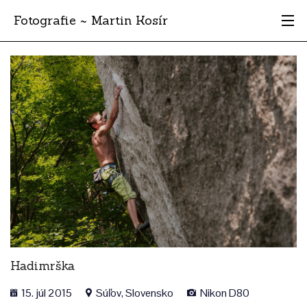
Fotografie ~ Martin Kosír
Moje obľúbené
Albumy
Miesta
Archív
Vyhľadávanie
Hadimrška
15. júl 2015
Súľov, Slovensko
Nikon D80