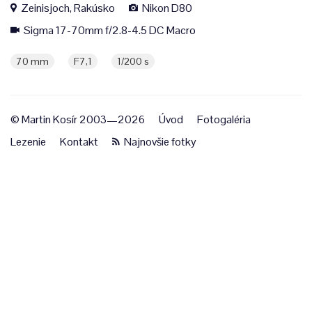
Zeinisjoch, Rakúsko
Nikon D80
Sigma 17-70mm f/2.8-4.5 DC Macro
70 mm
F7,1
1/200 s
© Martin Kosír 2003—2026
Úvod
Fotogaléria
Lezenie
Kontakt
Najnovšie fotky