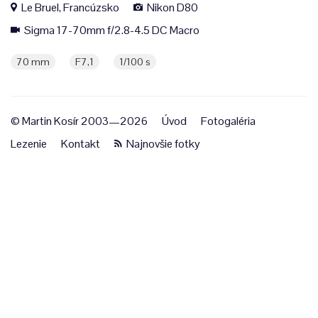
Le Bruel, Francúzsko
Nikon D80
Sigma 17-70mm f/2.8-4.5 DC Macro
70 mm
F7,1
1/100 s
© Martin Kosír 2003—2026
Úvod
Fotogaléria
Lezenie
Kontakt
Najnovšie fotky