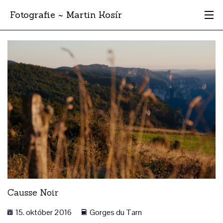
Fotografie ~ Martin Kosír
Moje obľúbené
Albumy
Miesta
Archív
Vyhľadávanie
Causse Noir
15. október 2016
Gorges du Tarn