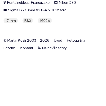
Fontainebleau, Francúzsko
Nikon D80
Sigma 17-70mm f/2.8-4.5 DC Macro
17 mm
F8,0
1/160 s
© Martin Kosír 2003—2026
Úvod
Fotogaléria
Lezenie
Kontakt
Najnovšie fotky