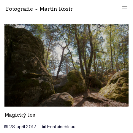
Fotografie ~ Martin Kosír
Moje obľúbené
Albumy
Miesta
Archív
Vyhľadávanie
Magický les
28. apríl 2017
Fontainebleau